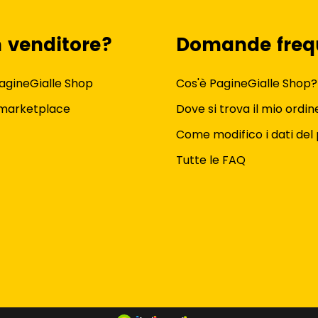
n venditore?
Domande freq
agineGialle Shop
Cos'è PagineGialle Shop?
 marketplace
Dove si trova il mio ordin
Come modifico i dati del 
Tutte le FAQ