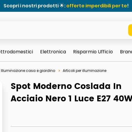
Scopri i nostri prodotti 🌟:
offerte imperdibili per te
!
ettrodomestici
Elettronica
Risparmio Ufficio
Bran
Illuminazione casa e giardino
Articoli per illuminazione
Spot Moderno Coslada In
Acciaio Nero 1 Luce E27 40W
e 0703 thin rotondo sun