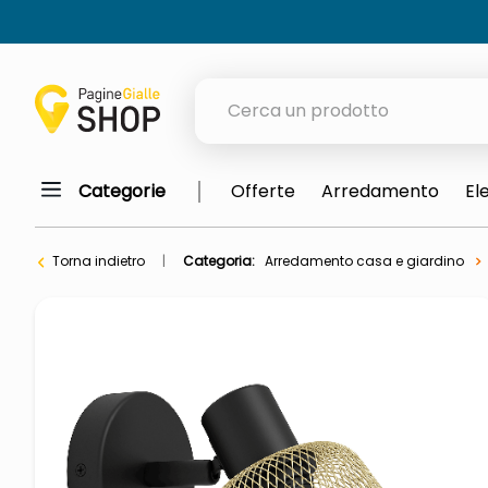
Cerca un prodotto
Categorie
Offerte
Arredamento
El
elenchi telefonici
meme
Torna indietro
Categoria:
Arredamento casa e giardino
porta tv
elenco
ombrelloni
italia independent occhiali sol
lucidatrice pavimenti
elenco telefonico