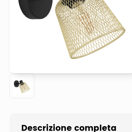
pattumiera raccolta differenzia
asciuga capelli spazzola
Descrizione completa