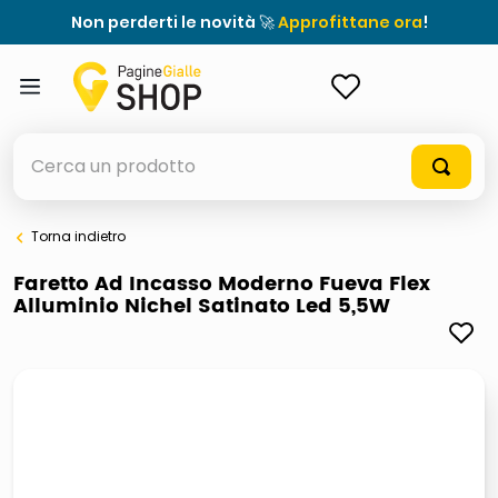
Non perderti le novità 🚀
Approfittane ora
!
ACCEDI
Cerca un prodotto
Torna indietro
elenchi telefonici
Faretto Ad Incasso Moderno Fueva Flex
Alluminio Nichel Satinato Led 5,5W
meme
elenco
ombrelloni
lucidatrice pavimenti
astuccio oxford