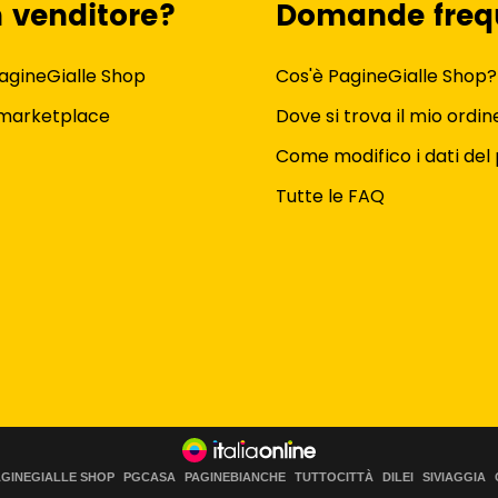
n venditore?
Domande freq
agineGialle Shop
Cos'è PagineGialle Shop?
 marketplace
Dove si trova il mio ordin
Come modifico i dati del 
Tutte le FAQ
AGINEGIALLE SHOP
PGCASA
PAGINEBIANCHE
TUTTOCITTÀ
DILEI
SIVIAGGIA