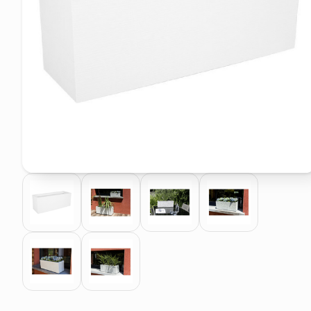
pattumiera raccolta differenzia
elenco telefonico