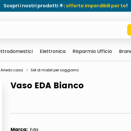
Scopri i nostri prodotti 🌟:
offerte imperdibili per te
!
ettrodomestici
Elettronica
Risparmio Ufficio
Bran
Arredo casa
Set di mobili per soggiorno
Vaso EDA Bianco
e 0703 thin rotondo sun
Marca:
Eda