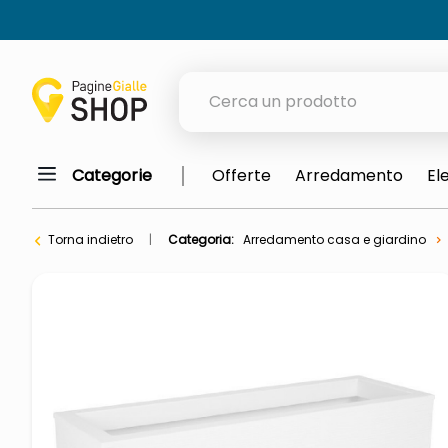
Cerca un prodotto
Categorie
Offerte
Arredamento
El
elenchi telefonici
orologio parete
Torna indietro
Categoria:
Arredamento casa e giardino
porta tv
meme
elenco
ombrelloni
lucidatrice pavimenti
italia independent occhiali sol