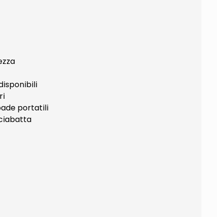
ezza
isponibili
ri
ade portatili
 ciabatta