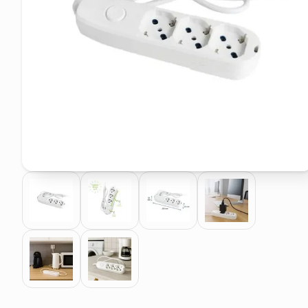
pattumiera raccolta differenzia
elenco telefonico