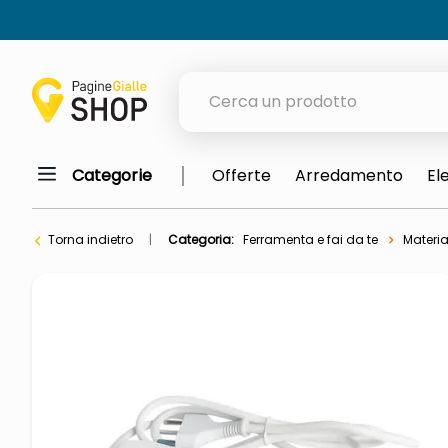
Cerca un prodotto
Categorie
Offerte
Arredamento
El
elenchi telefonici
orologio parete
Torna indietro
Categoria:
Ferramenta e fai da te
Material
meme
porta tv
elenco
ombrelloni
lucidatrice pavimenti
italia independent occhiali sol