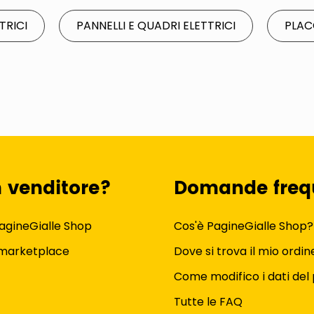
TTRICI
PANNELLI E QUADRI ELETTRICI
PLAC
n venditore?
Domande freq
agineGialle Shop
Cos'è PagineGialle Shop?
 marketplace
Dove si trova il mio ordin
Come modifico i dati del 
Tutte le FAQ