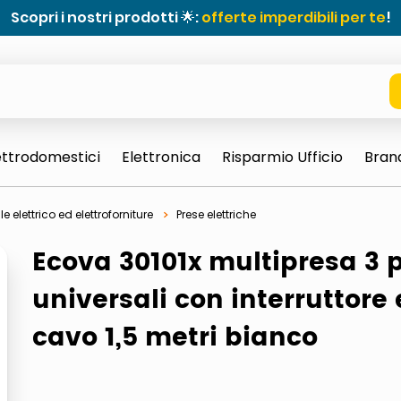
Scopri i nostri prodotti 🌟:
offerte imperdibili per te
!
ettrodomestici
Elettronica
Risparmio Ufficio
Bran
e elettrico ed elettroforniture
Prese elettriche
Ecova 30101x multipresa 3 
universali con interruttore 
cavo 1,5 metri bianco
e 0703 thin rotondo sun