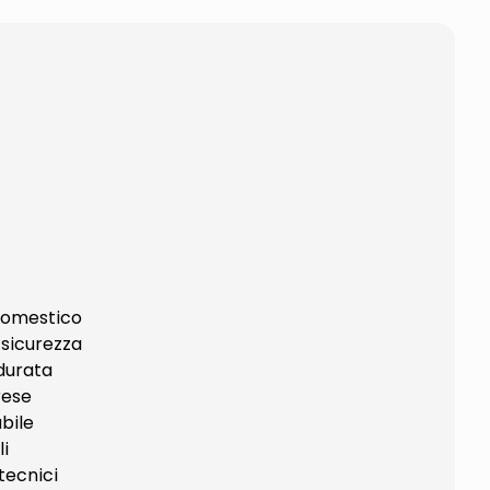
domestico
 sicurezza
durata
rese
bile
li
tecnici