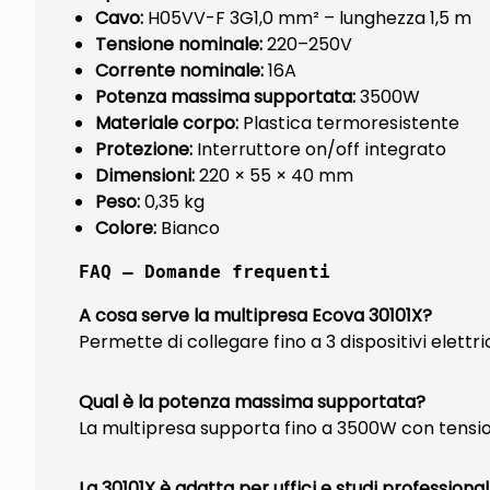
Cavo:
H05VV-F 3G1,0 mm² – lunghezza 1,5 m
Tensione nominale:
220–250V
Corrente nominale:
16A
Potenza massima supportata:
3500W
Materiale corpo:
Plastica termoresistente
Protezione:
Interruttore on/off integrato
Dimensioni:
220 × 55 × 40 mm
Peso:
0,35 kg
Colore:
Bianco
FAQ – Domande frequenti
A cosa serve la multipresa Ecova 30101X?
Permette di collegare fino a 3 dispositivi elet
Qual è la potenza massima supportata?
La multipresa supporta fino a 3500W con tensi
La 30101X è adatta per uffici e studi professional