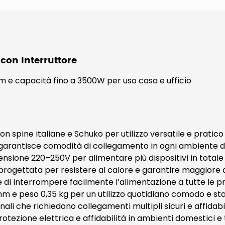
 con Interruttore
 m e capacità fino a 3500W per uso casa e ufficio
n spine italiane e Schuko per utilizzo versatile e pratico
 garantisce comodità di collegamento in ogni ambiente 
ione 220–250V per alimentare più dispositivi in totale
progettata per resistere al calore e garantire maggiore 
 di interrompere facilmente l’alimentazione a tutte le p
m e peso 0,35 kg per un utilizzo quotidiano comodo e sta
onali che richiedono collegamenti multipli sicuri e affidabi
tezione elettrica e affidabilità in ambienti domestici e 