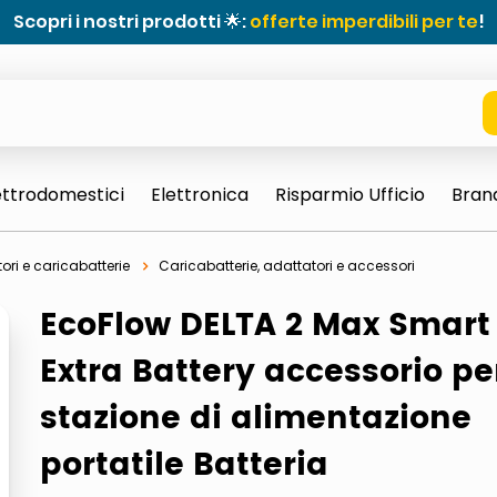
Scopri i nostri prodotti 🌟:
offerte imperdibili per te
!
ettrodomestici
Elettronica
Risparmio Ufficio
Bran
ori e caricabatterie
Caricabatterie, adattatori e accessori
EcoFlow DELTA 2 Max Smart
Extra Battery accessorio pe
stazione di alimentazione
portatile Batteria
e 0703 thin rotondo sun