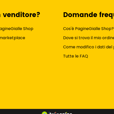
n venditore?
Domande freq
agineGialle Shop
Cos'è PagineGialle Shop?
 marketplace
Dove si trova il mio ordin
Come modifico i dati del 
Tutte le FAQ