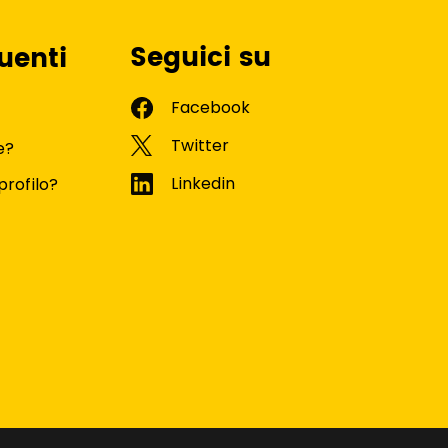
Seguici su
uenti
e?
profilo?