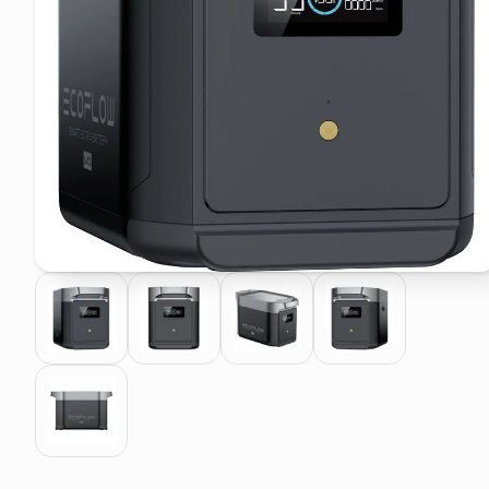
pattumiera raccolta differenzia
crema funghi porcini tartufo