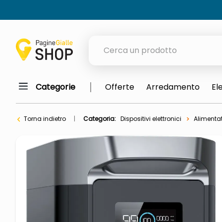
Cerca un prodotto
Categorie
Offerte
Arredamento
El
elenchi telefonici
orologio parete
Torna indietro
Categoria:
Dispositivi elettronici
Alimentat
porta tv
meme
elenco
ombrelloni
lucidatrice pavimenti
italia independent occhiali sol