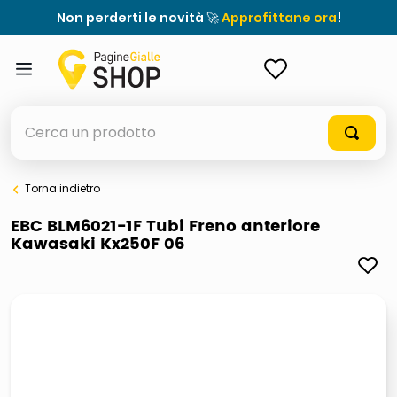
Non perderti le novità 🚀
Approfittane ora
!
ACCEDI
Cerca un prodotto
Torna indietro
elenchi telefonici
EBC BLM6021-1F Tubi Freno anteriore
Kawasaki Kx250F 06
orologio parete
meme
porta tv
elenco
ombrelloni