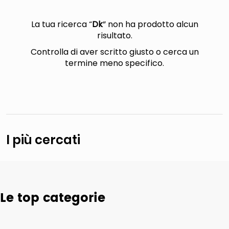
italia independent occhiali sole 0703 thin rotondo sun
pattumiera raccolta differenziata
La tua ricerca “
Dk
” non ha prodotto alcun
risultato.
elenco telefonico
Controlla di aver scritto giusto o cerca un
asciuga capelli spazzola
termine meno specifico.
I più cercati
Le top categorie