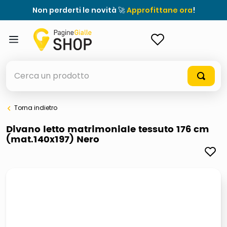
Non perderti le novità 🚀
Approfittane ora
!
ACCEDI
Cerca un prodotto
Torna indietro
elenchi telefonici
Divano letto matrimoniale tessuto 176 cm
(mat.140x197) Nero
orologio parete
porta tv
meme
elenco
ombrelloni