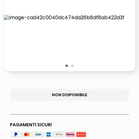
lucidatrice pavimenti
italia independent occhiali sole 0703 thin rotondo sun
pattumiera raccolta differenziata
crema funghi porcini tartufo
1
2
NON DISPONIBILE
PAGAMENTI SICURI