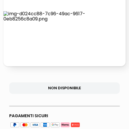
elenco
lucidatrice pavimenti
italia independent occhiali sole 0703 thin rotondo sun
pattumiera raccolta differenziata
NON DISPONIBILE
PAGAMENTI SICURI