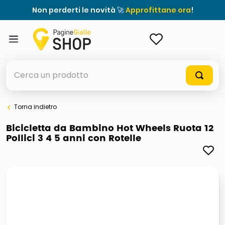
Non perderti le novità 🚀
Approfittane ora
!
ACCEDI
Cerca un prodotto
Torna indietro
elenchi telefonici
Bicicletta da Bambino Hot Wheels Ruota 12
Pollici 3 4 5 anni con Rotelle
orologio parete
porta tv
meme
ddr5 ram 6000 16 x 2
ombrelloni