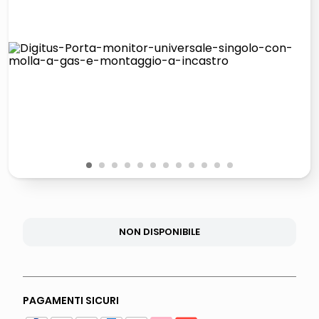
italia independent occhiali sole 0703 thin rotondo sun
pattumiera raccolta differenziata
elenco telefonico
asciuga capelli spazzola
1
2
3
4
5
6
7
8
9
10
11
12
NON DISPONIBILE
PAGAMENTI SICURI