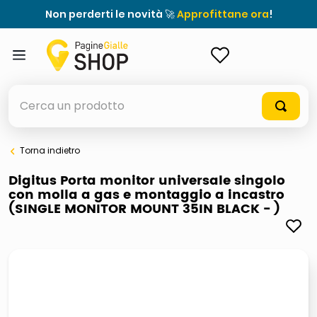
Non perderti le novità 🚀
Approfittane ora
!
ACCEDI
Cerca un prodotto
Torna indietro
elenchi telefonici
Digitus Porta monitor universale singolo
con molla a gas e montaggio a incastro
meme
(SINGLE MONITOR MOUNT 35IN BLACK - )
porta tv
elenco
ombrelloni
lucidatrice pavimenti