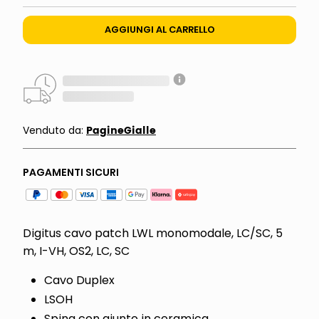
AGGIUNGI AL CARRELLO
PagineGialle
Venduto da:
PAGAMENTI SICURI
Digitus cavo patch LWL monomodale, LC/SC, 5
m, I-VH, OS2, LC, SC
Cavo Duplex
LSOH
Spina con giunto in ceramica