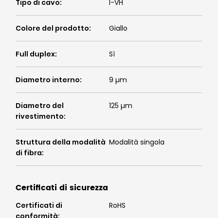
Tipo di cavo
:
I-VH
Colore del prodotto
:
Giallo
Full duplex
:
Sì
Diametro interno
:
9 µm
Diametro del
125 µm
rivestimento
:
Struttura della modalità
Modalità singola
di fibra
:
Certificati di sicurezza
Certificati di
RoHS
conformità
: