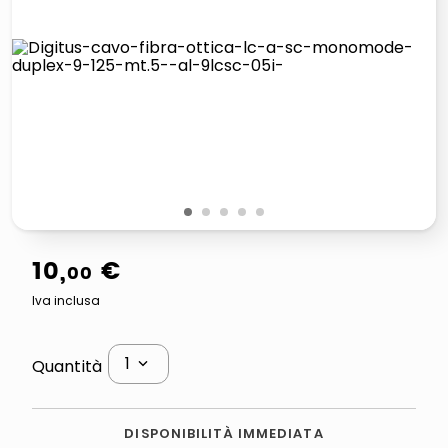
lucidatrice pavimenti
italia independent occhiali sole 0703 thin rotondo sun
pattumiera raccolta differenziata
crema funghi porcini tartufo
1
2
3
4
5
10
,
€
00
Iva inclusa
1
Quantità
DISPONIBILITÀ IMMEDIATA