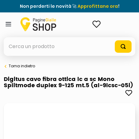
Non perderti le novità 🚀
Approfittane ora
!
ACCEDI
Cerca un prodotto
Torna indietro
elenchi telefonici
Digitus cavo fibra ottica lc a sc Mono
Splitmode duplex 9-125 mt.5 (al-9lcsc-05i)
orologio parete
porta tv
meme
elenco
ombrelloni