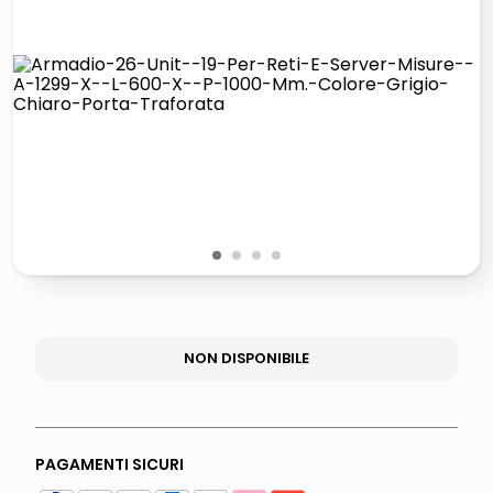
lucidatrice pavimenti
italia independent occhiali sole 0703 thin rotondo sun
pattumiera raccolta differenziata
elenco telefonico
1
2
3
4
NON DISPONIBILE
PAGAMENTI SICURI