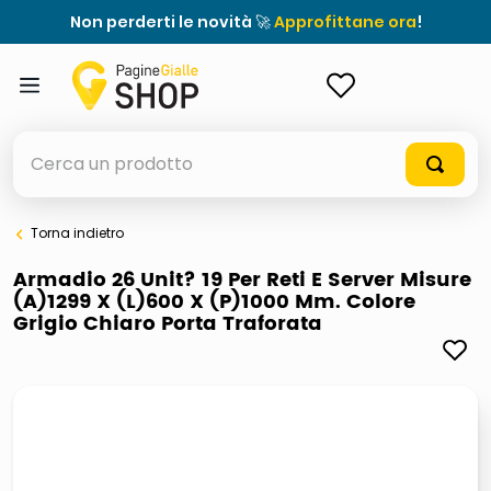
Non perderti le novità 🚀
Approfittane ora
!
ACCEDI
Cerca un prodotto
Torna indietro
elenchi telefonici
Armadio 26 Unit? 19 Per Reti E Server Misure
(A)1299 X (L)600 X (P)1000 Mm. Colore
orologio parete
Grigio Chiaro Porta Traforata
porta tv
meme
elenco
ombrelloni