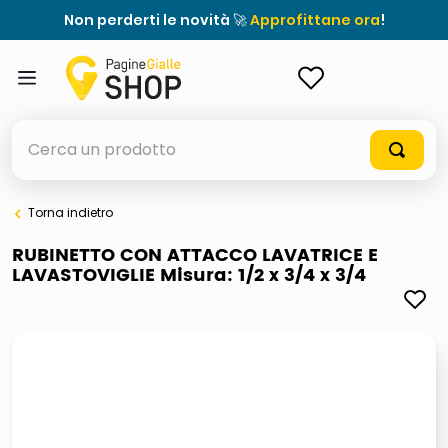
Non perderti le novità 🚀
Approfittane ora
!
ACCEDI
Cerca un prodotto
Torna indietro
elenchi telefonici
RUBINETTO CON ATTACCO LAVATRICE E
LAVASTOVIGLIE Misura: 1/2 x 3/4 x 3/4
meme
elenco
ombrelloni
lucidatrice pavimenti
astuccio oxford