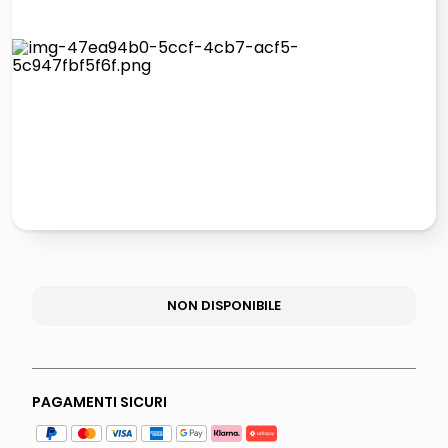
italia independent occhiali sole 0703 thin rotondo sun
pattumiera raccolta differenziata
airpods
asciuga capelli spazzola
NON DISPONIBILE
PAGAMENTI SICURI