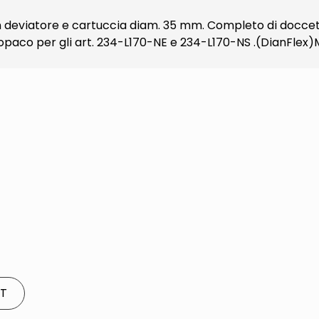
viatore e cartuccia diam. 35 mm. Completo di doccetta, 
o opaco per gli art. 234-L170-NE e 234-L170-NS .(DianFlex)
ET