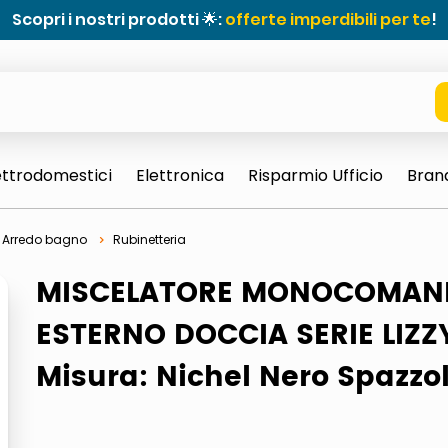
Scopri i nostri prodotti 🌟:
offerte imperdibili per te
!
ettrodomestici
Elettronica
Risparmio Ufficio
Bran
Arredo bagno
Rubinetteria
MISCELATORE MONOCOMAN
ESTERNO DOCCIA SERIE LIZZ
Misura: Nichel Nero Spazzo
e 0703 thin rotondo sun
ta