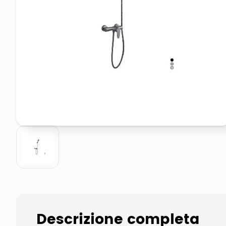
elenco telefonico
asciuga capelli spazzola
Descrizione completa