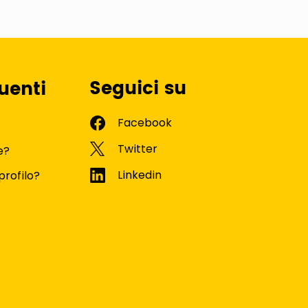
Seguici su
uenti
e?
profilo?