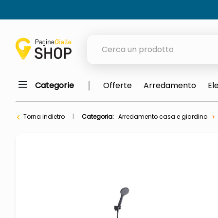
Cerca un prodotto
Categorie
Offerte
Arredamento
El
elenchi telefonici
meme
Torna indietro
Categoria:
Arredamento casa e giardino
porta tv
elenco
ombrelloni
lucidatrice pavimenti
italia independent occhiali sol
pattumiera raccolta differenzia