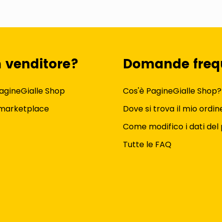
n venditore?
Domande freq
agineGialle Shop
Cos'è PagineGialle Shop?
 marketplace
Dove si trova il mio ordin
Come modifico i dati del 
Tutte le FAQ