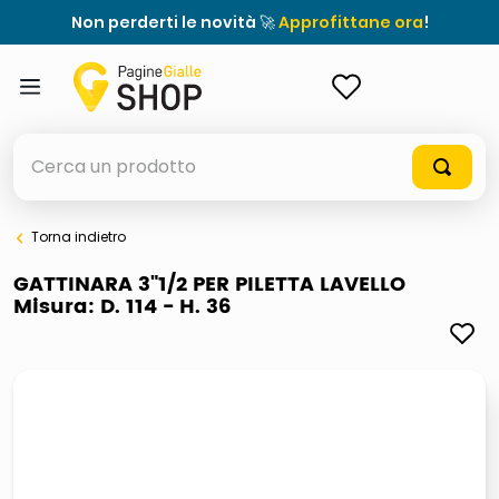
Non perderti le novità 🚀
Approfittane ora
!
ACCEDI
Cerca un prodotto
Torna indietro
elenchi telefonici
GATTINARA 3"1/2 PER PILETTA LAVELLO
Misura: D. 114 - H. 36
orologio parete
porta tv
meme
elenco
ombrelloni