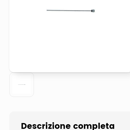
elenco telefonico
asciuga capelli spazzola
Descrizione completa