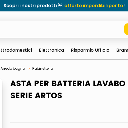
Scopri i nostri prodotti 🌟:
offerte imperdibili per te
!
ettrodomestici
Elettronica
Risparmio Ufficio
Bran
Arredo bagno
Rubinetteria
ASTA PER BATTERIA LAVABO
SERIE ARTOS
e 0703 thin rotondo sun
ta