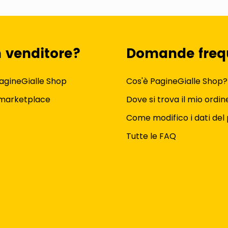
n venditore?
Domande freq
agineGialle Shop
Cos'è PagineGialle Shop?
 marketplace
Dove si trova il mio ordin
Come modifico i dati del 
Tutte le FAQ