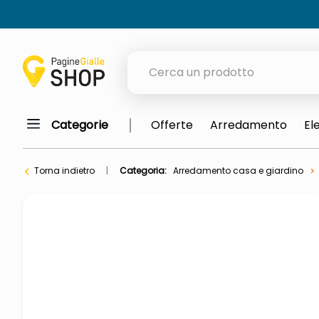
Cerca un prodotto
Categorie
Offerte
Arredamento
El
elenchi telefonici
meme
Torna indietro
Categoria:
Arredamento casa e giardino
porta tv
elenco
ombrelloni
lucidatrice pavimenti
italia independent occhiali sol
pattumiera raccolta differenzia