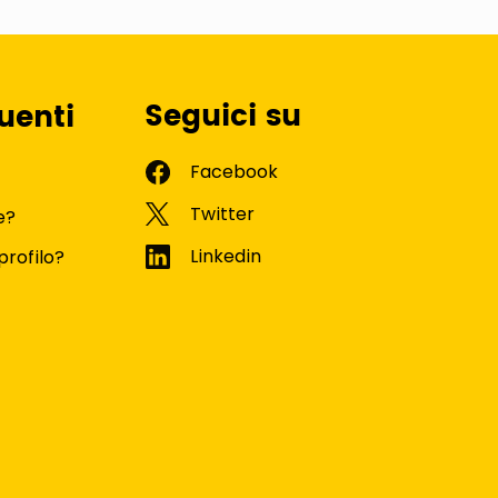
Seguici su
uenti
e?
profilo?