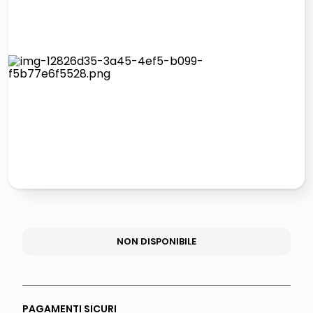
lucidatrice pavimenti
italia independent occhiali sole 0703 thin rotondo sun
pattumiera raccolta differenziata
elenco telefonico
NON DISPONIBILE
PAGAMENTI SICURI