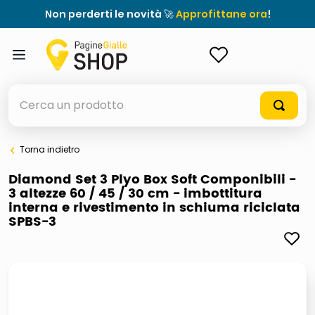
Non perderti le novità 🚀
Approfittane ora
!
ACCEDI
Cerca un prodotto
Torna indietro
elenchi telefonici
Diamond Set 3 Plyo Box Soft Componibili -
3 altezze 60 / 45 / 30 cm - imbottitura
orologio parete
interna e rivestimento in schiuma riciclata
SPBS-3
meme
porta tv
elenco
ombrelloni