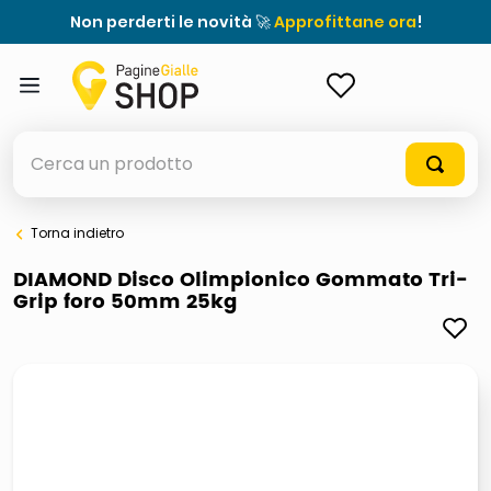
Non perderti le novità 🚀
Approfittane ora
!
ACCEDI
Cerca un prodotto
Torna indietro
elenchi telefonici
DIAMOND Disco Olimpionico Gommato Tri-
Grip foro 50mm 25kg
orologio parete
meme
porta tv
elenco
ombrelloni