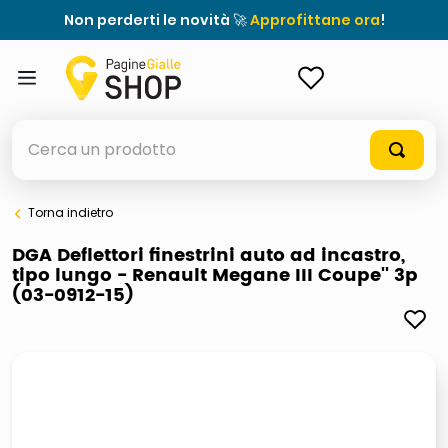
Non perderti le novità 🚀
Approfittane ora
!
ACCEDI
Cerca un prodotto
Torna indietro
elenchi telefonici
DGA Deflettori finestrini auto ad incastro,
tipo lungo - Renault Megane III Coupe'' 3p
meme
(03-0912-15)
porta tv
elenco
ombrelloni
lucidatrice pavimenti