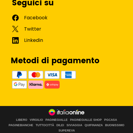
Seguici su
Metodi di pagamento
LIBERO
VIRGILIO
PAGINEGIALLE
PAGINEGIALLE SHOP
PGCASA
PAGINEBIANCHE
TUTTOCITTÀ
DILEI
SIVIAGGIA
QUIFINANZA
BUONISSIMO
SUPEREVA