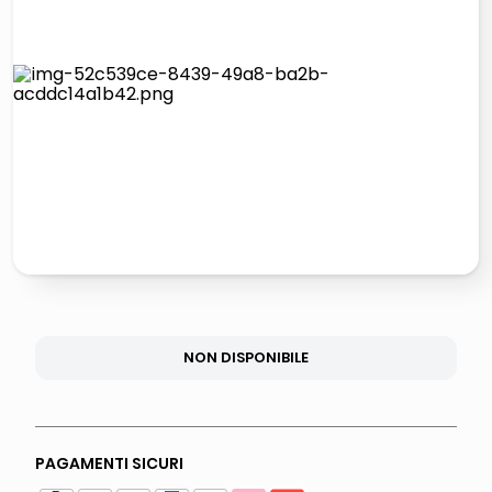
italia independent occhiali sole 0703 thin rotondo sun
pattumiera raccolta differenziata
elenco telefonico
asciuga capelli spazzola
NON DISPONIBILE
PAGAMENTI SICURI