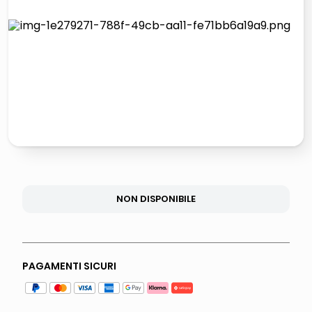
italia independent occhiali sole 0703 thin rotondo sun
lucidatrice pavimenti
pattumiera raccolta differenziata
asciuga capelli spazzola
NON DISPONIBILE
PAGAMENTI SICURI