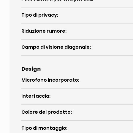
Tipo di privacy
:
Riduzione rumore
:
Campo di visione diagonale
:
Design
Microfono incorporato
:
Interfaccia
:
Colore del prodotto
:
Tipo di montaggio
: