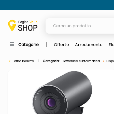
Cerca un prodotto
Categorie
Offerte
Arredamento
El
elenchi telefonici
orologio parete
Torna indietro
Categoria:
Elettronica e informatica
Dispo
meme
porta tv
elenco
ombrelloni
lucidatrice pavimenti
italia independent occhiali sol