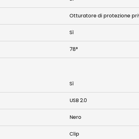
Otturatore di protezione pr
Sì
78°
Sì
USB 2.0
Nero
Clip