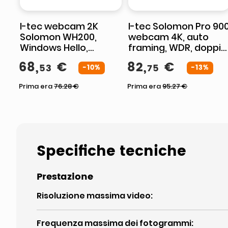
I-tec webcam 2K
I-tec Solomon Pro 90
Solomon WH200,
webcam 4K, auto
Windows Hello,
framing, WDR, doppio
risoluzione 2560x1440,
microfono integrato,
68
,
€
82
,
€
53
75
92°, microfono
-10%
zoom digitale,
-13%
integrato, plug and
picture-in-picture,
Prima era
76.28
€
Prima era
95.27
€
play, nera
USB
Specifiche tecniche
Prestazione
Risoluzione massima video
:
Frequenza massima dei fotogrammi
: