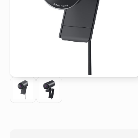
pattumiera raccolta differenzia
elenco telefonico