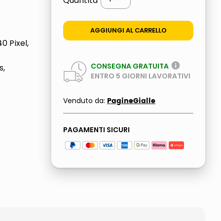
Quantità
AGGIUNGI AL CARRELLO
0 Pixel,
CONSEGNA GRATUITA
s,
ENTRO
5
GIORNI LAVORATIVI
PagineGialle
Venduto da:
PAGAMENTI SICURI