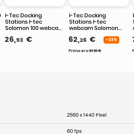
0
I-Tec Docking
I-Tec Docking
Stations I-tec
Stations I-tec
Solomon 100 webcam
webcam Solomon
Full HD 1080p, 2 MP,
500, 4K Ultra HD, PDAF
26
,
€
62
,
€
93
26
messa a fuoco fissa,
autofocus, 8,29 MP,
-23%
microfono integrato
doppio microfono, 60
Prima era
81.18
€
fps, USB
2560 x 1440 Pixel
60 fps