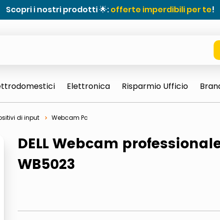
Scopri i nostri prodotti 🌟:
offerte imperdibili per te
!
ettrodomestici
Elettronica
Risparmio Ufficio
Bran
sitivi di input
Webcam Pc
DELL Webcam professionale
WB5023
e 0703 thin rotondo sun