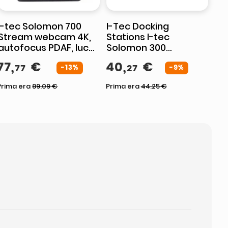
I-tec Solomon 700
I-Tec Docking
Stream webcam 4K,
Stations I-tec
autofocus PDAF, luce
Solomon 300
ad anello LED, doppio
webcam 4K Ultra HD,
77
,
€
40
,
€
77
27
microfono stereo, Full
-13%
angolo 92°, messa a
-9%
HD 60fps
fuoco fissa,
Prima era
89.09
€
Prima era
44.25
€
otturatore privacy