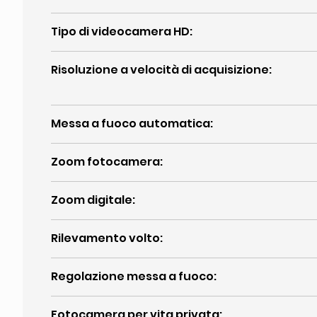
Tipo di videocamera HD
:
Risoluzione a velocità di acquisizione
:
Messa a fuoco automatica
:
Zoom fotocamera
:
Zoom digitale
:
Rilevamento volto
:
Regolazione messa a fuoco
:
Fotocamera per vita privata
: