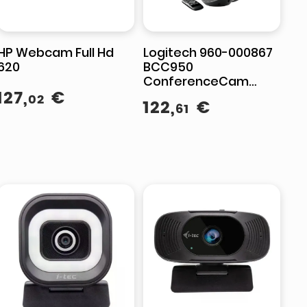
HP Webcam Full Hd
Logitech 960-000867
620
BCC950
ConferenceCam
127
,
€
Webcam per
02
122
,
€
61
Videoconferenze Full
HD 1080p 30fps
Vivavoce USB
Autofocus
Telecomando colore
Nero