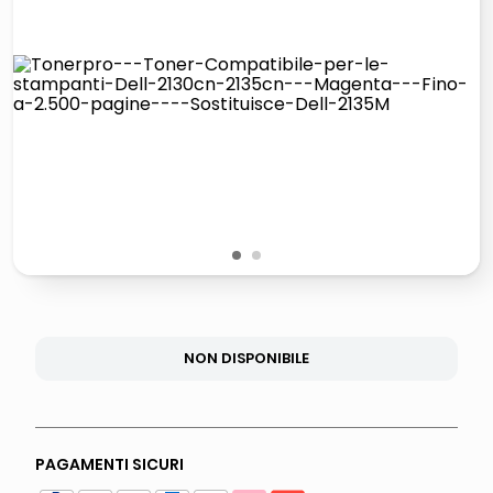
lucidatrice pavimenti
elenco telefonico
pattumiera raccolta differenziata
asciuga capelli spazzola
1
2
NON DISPONIBILE
PAGAMENTI SICURI