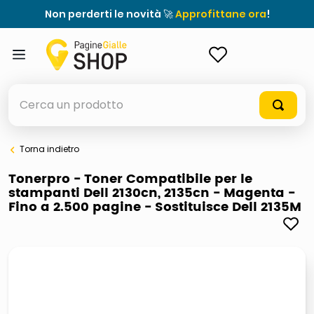
Non perderti le novità 🚀
Approfittane ora
!
ACCEDI
Cerca un prodotto
Torna indietro
elenchi telefonici
Tonerpro - Toner Compatibile per le
stampanti Dell 2130cn, 2135cn - Magenta -
meme
Fino a 2.500 pagine - Sostituisce Dell 2135M
porta tv
elenco
ombrelloni
italia independent occhiali sole 0703 thin rotondo sun