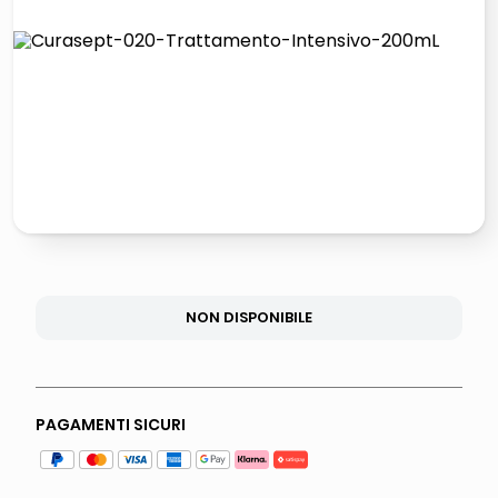
lucidatrice pavimenti
italia independent occhiali sole 0703 thin rotondo sun
pattumiera raccolta differenziata
elenco telefonico
NON DISPONIBILE
PAGAMENTI SICURI