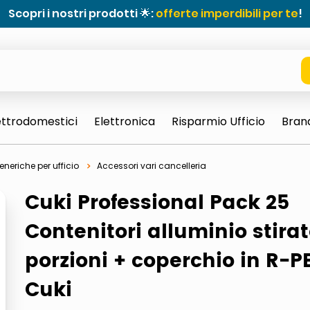
Scopri i nostri prodotti 🌟:
offerte imperdibili per te
!
ettrodomestici
Elettronica
Risparmio Ufficio
Bran
eneriche per ufficio
Accessori vari cancelleria
Cuki Professional Pack 25
Contenitori alluminio stirat
porzioni + coperchio in R-P
e 0703 thin rotondo sun
Cuki