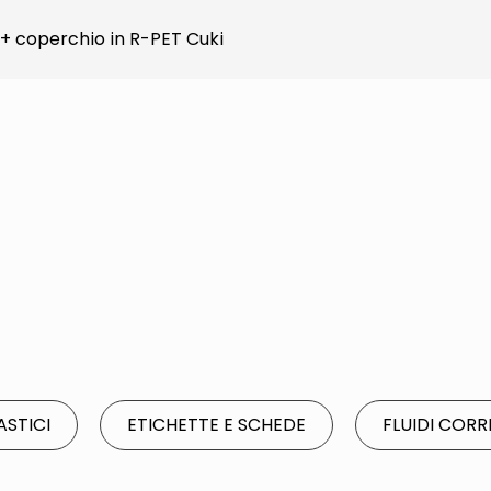
i + coperchio in R-PET Cuki
ASTICI
ETICHETTE E SCHEDE
FLUIDI CORR