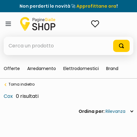
Non perderti le novità 🚀
Approfittane ora
!
ACCEDI
Cerca un prodotto
Offerte
Arredamento
Elettrodomestici
Brand
elenchi telefonici
Torna indietro
orologio parete
Cox
0
porta tv
meme
Rilevanza
elenco
ombrelloni