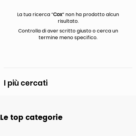
lucidatrice pavimenti
italia independent occhiali sole 0703 thin rotondo sun
La tua ricerca “
Cox
” non ha prodotto alcun
risultato.
pattumiera raccolta differenziata
Controlla di aver scritto giusto o cerca un
crema funghi porcini tartufo
termine meno specifico.
I più cercati
Le top categorie