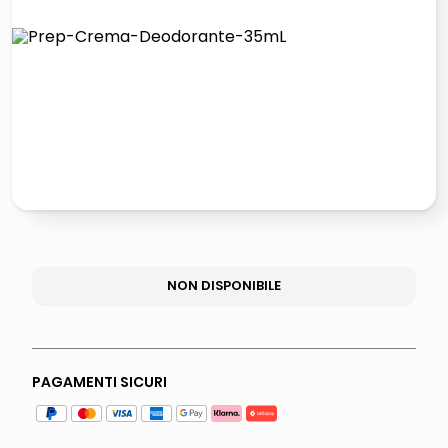
lucidatrice pavimenti
italia independent occhiali sole 0703 thin rotondo sun
pattumiera raccolta differenziata
elenco telefonico
NON DISPONIBILE
PAGAMENTI SICURI