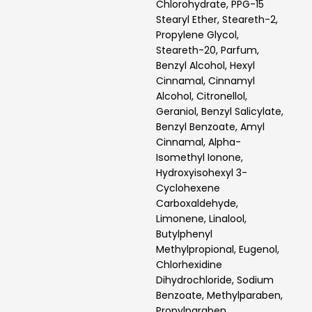
Chlorohydrate, PPG-15
Stearyl Ether, Steareth-2,
Propylene Glycol,
Steareth-20, Parfum,
Benzyl Alcohol, Hexyl
Cinnamal, Cinnamyl
Alcohol, Citronellol,
Geraniol, Benzyl Salicylate,
Benzyl Benzoate, Amyl
Cinnamal, Alpha-
Isomethyl Ionone,
Hydroxyisohexyl 3-
Cyclohexene
Carboxaldehyde,
Limonene, Linalool,
Butylphenyl
Methylpropional, Eugenol,
Chlorhexidine
Dihydrochloride, Sodium
Benzoate, Methylparaben,
Propylparaben.