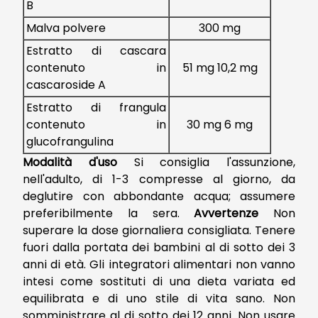
B
Malva polvere
300 mg
Estratto di cascara
contenuto in
51 mg 10,2 mg
cascaroside A
Estratto di frangula
contenuto in
30 mg 6 mg
glucofrangulina
Modalità d'uso
Si consiglia l'assunzione,
nell'adulto, di 1-3 compresse al giorno, da
deglutire con abbondante acqua; assumere
preferibilmente la sera.
Avvertenze
Non
superare la dose giornaliera consigliata. Tenere
fuori dalla portata dei bambini al di sotto dei 3
anni di età. Gli integratori alimentari non vanno
intesi come sostituti di una dieta variata ed
equilibrata e di uno stile di vita sano. Non
somministrare al di sotto dei 12 anni. Non usare