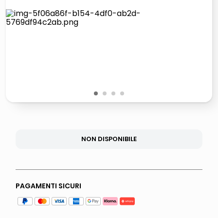
lucidatrice pavimenti
italia independent occhiali sole 0703 thin rotondo sun
pattumiera raccolta differenziata
crema funghi porcini tartufo
1
2
3
4
NON DISPONIBILE
PAGAMENTI SICURI