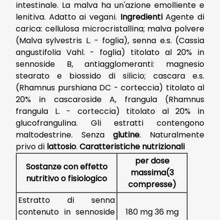
intestinale. La malva ha un'azione emolliente e
lenitiva. Adatto ai vegani.
Ingredienti
Agente di
carica: cellulosa microcristallina; malva polvere
(Malva sylvestris L. - foglia), senna e.s. (Cassia
angustifolia Vahl. - foglia) titolato al 20% in
sennoside B, antiagglomeranti: magnesio
stearato e biossido di silicio; cascara e.s.
(Rhamnus purshiana DC - corteccia) titolato al
20% in cascaroside A, frangula (Rhamnus
frangula L. - corteccia) titolato al 20% in
glucofrangulina. Gli estratti contengono
maltodestrine. Senza
glutine
. Naturalmente
privo di
lattosio
.
Caratteristiche nutrizionali
per dose
Sostanze con effetto
massima(3
nutritivo o fisiologico
compresse)
Estratto di senna
contenuto in sennoside
180 mg 36 mg