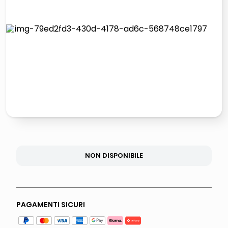
lucidatrice pavimenti
elenco telefonico
pattumiera raccolta differenziata
asciuga capelli spazzola
NON DISPONIBILE
PAGAMENTI SICURI