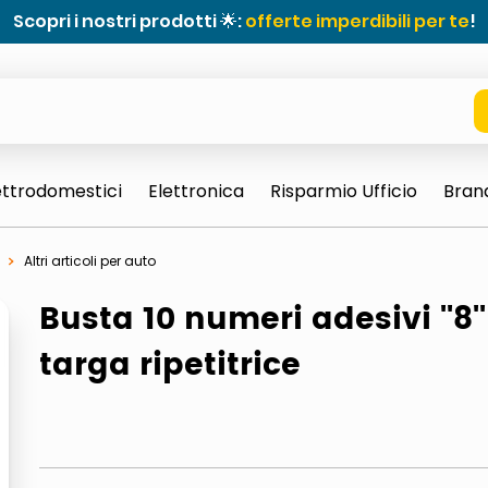
Scopri i nostri prodotti 🌟:
offerte imperdibili per te
!
ettrodomestici
Elettronica
Risparmio Ufficio
Bran
Altri articoli per auto
Busta 10 numeri adesivi ''8''
targa ripetitrice
e 0703 thin rotondo sun
ta