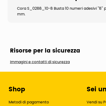
Cora S_0288_10-8 Busta 10 numeri adesivi ''8'' p
mm.
Risorse per la sicurezza
Immagini e contatti di sicurezza
Shop
Sei u
Metodi di pagamento
Vendi su P