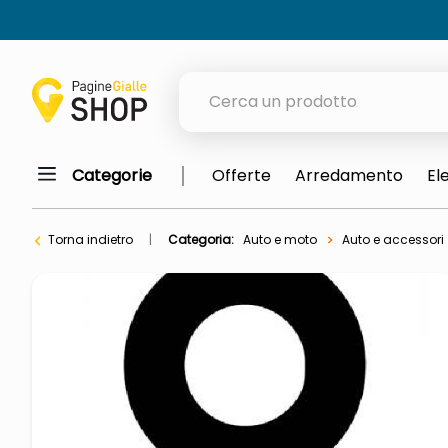
Cerca un prodotto
Categorie
Offerte
Arredamento
El
elenchi telefonici
meme
Torna indietro
Categoria:
Auto e moto
Auto e accessori
porta tv
elenco
ombrelloni
italia independent occhiali sol
lucidatrice pavimenti
pattumiera raccolta differenzia