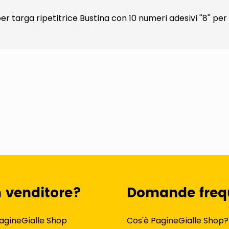
er targa ripetitrice Bustina con 10 numeri adesivi ''8'' pe
n venditore?
Domande freq
agineGialle Shop
Cos'è PagineGialle Shop?