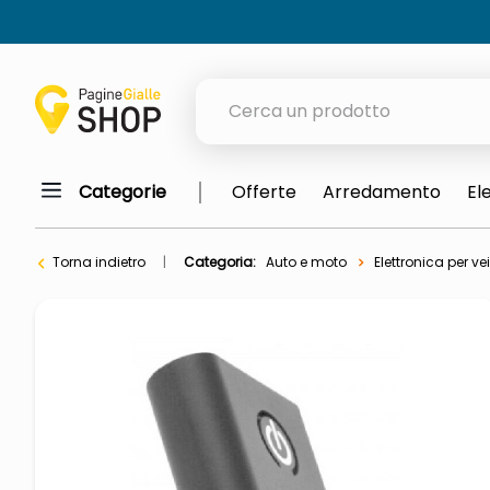
Cerca un prodotto
Categorie
Offerte
Arredamento
El
elenchi telefonici
meme
Torna indietro
Categoria:
Auto e moto
Elettronica per ve
elenco
ombrelloni
lucidatrice pavimenti
astuccio oxford
italia independent occhiali sol
pattumiera raccolta differenzia