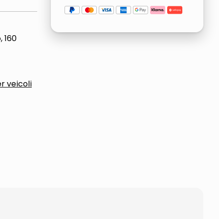
, 160
r veicoli