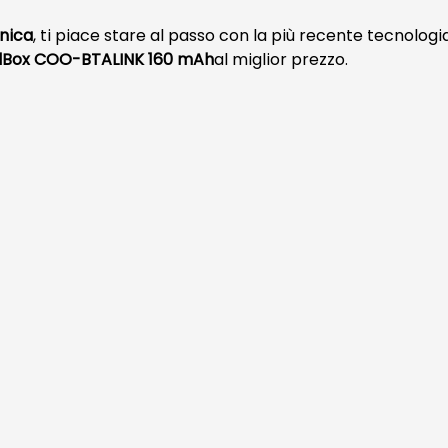
onica
, ti piace stare al passo con la più recente tecnologi
olBox COO-BTALINK 160 mAh
al miglior prezzo.