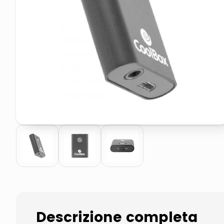
airpods
asciuga capelli spazzola
Descrizione completa