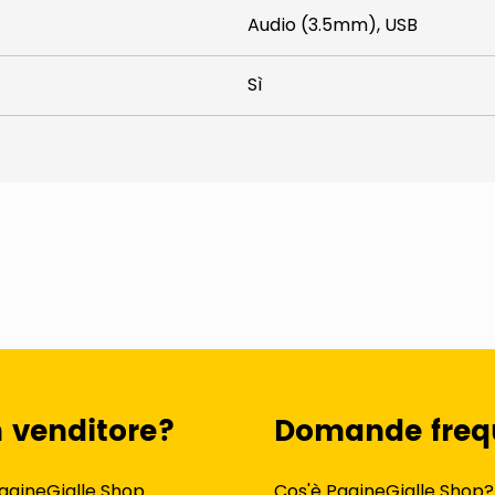
Audio (3.5mm), USB
Sì
n venditore?
Domande freq
agineGialle Shop
Cos'è PagineGialle Shop?