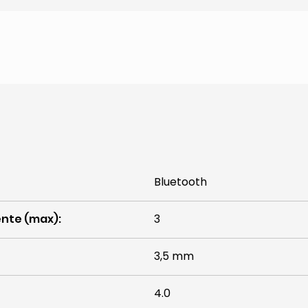
Bluetooth
ente (max)
:
3
3,5 mm
4.0