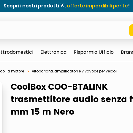
Scopri i nostri prodotti 🌟:
offerte imperdibili per te
!
ettrodomestici
Elettronica
Risparmio Ufficio
Bran
icoli a motore
Altoparlanti, amplificatori e vivavoce per veicoli
CoolBox COO-BTALINK
trasmettitore audio senza fi
mm 15 m Nero
e 0703 thin rotondo sun
ta