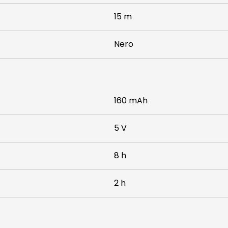
15 m
Nero
160 mAh
5 V
8 h
2 h