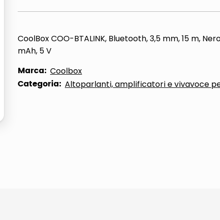
CoolBox COO-BTALINK, Bluetooth, 3,5 mm, 15 m, Nero
mAh, 5 V
Marca:
Coolbox
Categoria:
Altoparlanti, amplificatori e vivavoce pe