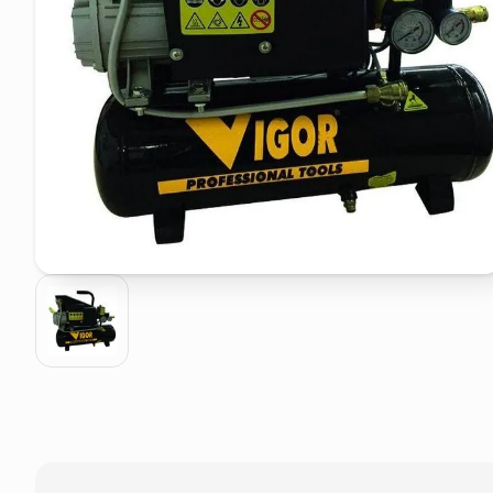
pattumiera raccolta differenzia
asciuga capelli spazzola