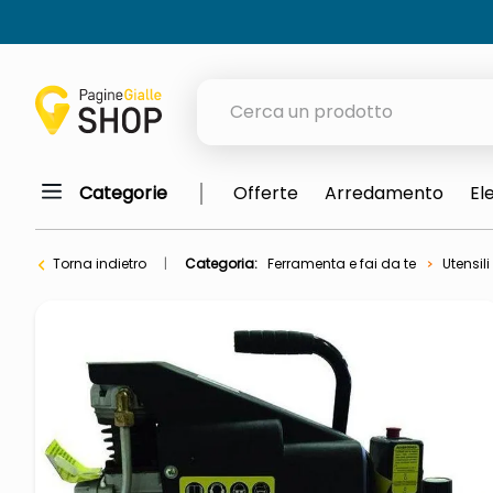
Cerca un prodotto
Categorie
Offerte
Arredamento
El
elenchi telefonici
orologio parete
Torna indietro
Categoria:
Ferramenta e fai da te
Utensili
meme
porta tv
elenco
ombrelloni
italia independent occhiali sol
lucidatrice pavimenti