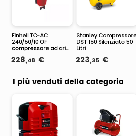
Einhell TC-AC
Stanley Compressor
240/50/10 OF
DST 150 Silenziato 50
compressore ad aria
Litri
1500 W 240 l/min
228
,
€
223
,
€
48
35
I più venduti della categoria