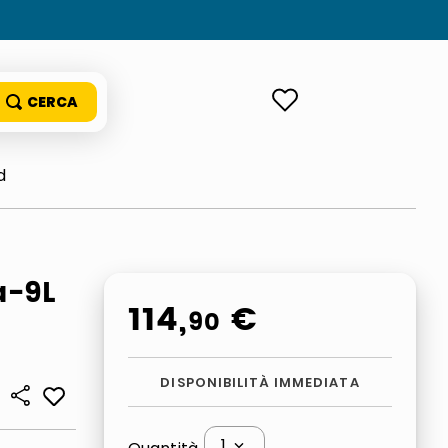
ACCEDI
d
a-9L
114
,
€
90
DISPONIBILITÀ IMMEDIATA
1