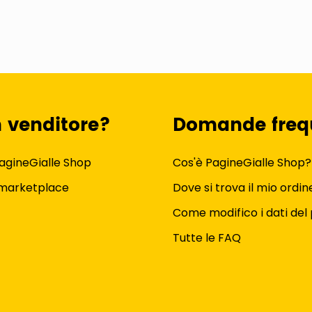
n venditore?
Domande freq
agineGialle Shop
Cos'è PagineGialle Shop?
 marketplace
Dove si trova il mio ordin
Come modifico i dati del 
Tutte le FAQ