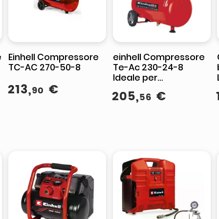
e
Einhell Compressore
einhell Compressore
TC-AC 270-50-8
Te-Ac 230-24-8
Ideale per
213
,
€
applicazioni di
90
205
,
€
56
bricolage e fai da te
con serbatoio da 24
litri e potenza di 1500
watt