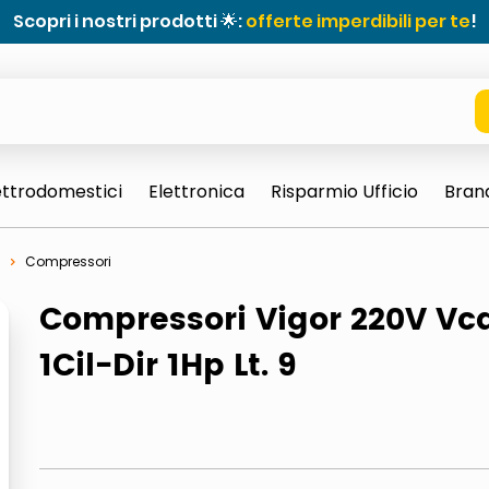
Scopri i nostri prodotti 🌟:
offerte imperdibili per te
!
ettrodomestici
Elettronica
Risparmio Ufficio
Bran
Compressori
Compressori Vigor 220V Vc
1Cil-Dir 1Hp Lt. 9
e 0703 thin rotondo sun