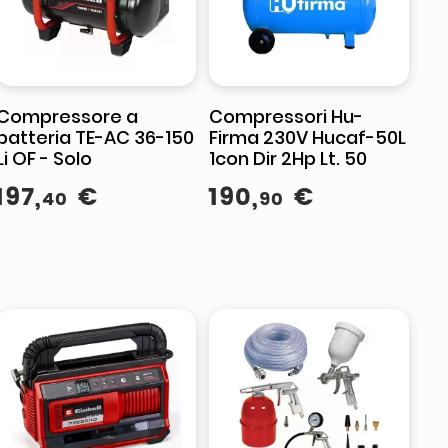
Compressore a
Compressori Hu-
batteria TE-AC 36-150
Firma 230V Hucaf-50L
Li OF - Solo
1con Dir 2Hp Lt. 50
197
,
€
190
,
€
40
90