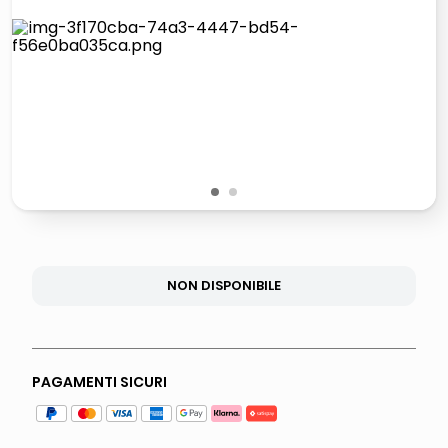
lucidatrice pavimenti
italia independent occhiali sole 0703 thin rotondo sun
pattumiera raccolta differenziata
elenco telefonico
1
2
NON DISPONIBILE
PAGAMENTI SICURI