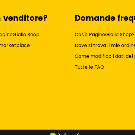
n venditore?
Domande freq
agineGialle Shop
Cos'è PagineGialle Shop?
 marketplace
Dove si trova il mio ordin
Come modifico i dati del 
Tutte le FAQ