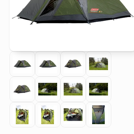
pattumiera raccolta differenzia
asciuga capelli spazzola