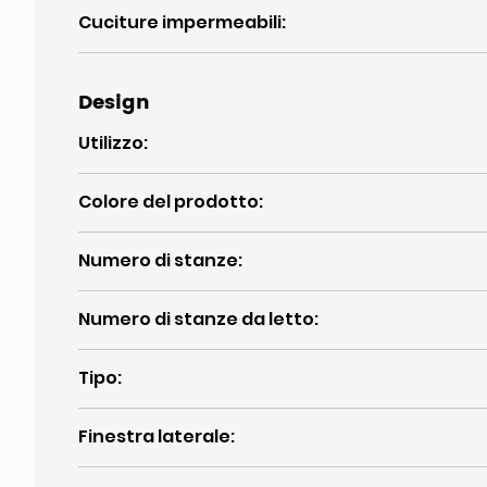
Cuciture impermeabili
:
Design
Utilizzo
:
Colore del prodotto
:
Numero di stanze
:
Numero di stanze da letto
:
Tipo
:
Finestra laterale
: