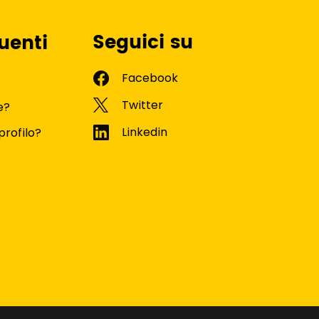
Seguici su
uenti
e?
profilo?