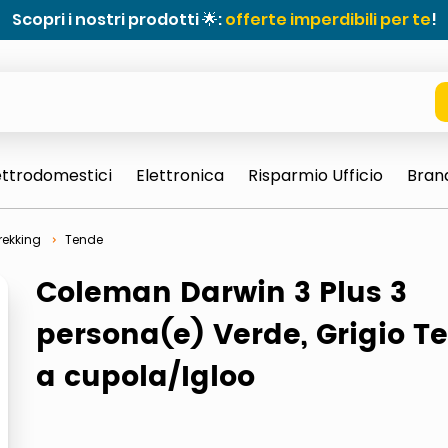
Scopri i nostri prodotti 🌟:
offerte imperdibili per te
!
ettrodomestici
Elettronica
Risparmio Ufficio
Bran
rekking
Tende
Coleman Darwin 3 Plus 3
persona(e) Verde, Grigio T
e 0703 thin rotondo sun
a cupola/Igloo