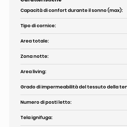
Capacità di confort durante il sonno (max)
:
Tipo di cornice
:
Area totale
:
Zona notte
:
Area living
:
Grado di impermeabilità del tessuto della te
Numero di posti letto
:
Tela ignifuga
: