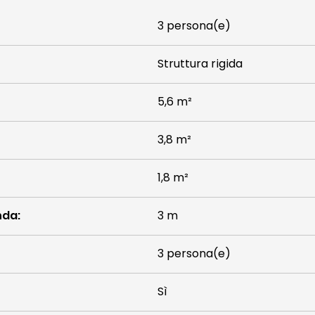
3 persona(e)
Struttura rigida
5,6 m²
3,8 m²
1,8 m²
nda
:
3 m
3 persona(e)
Sì