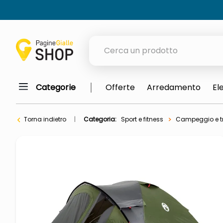
Cerca un prodotto
Categorie
Offerte
Arredamento
El
elenchi telefonici
meme
Torna indietro
Categoria:
Sport e fitness
Campeggio e t
elenco
ombrelloni
italia independent occhiali sol
astuccio oxford
lucidatrice pavimenti
airpods