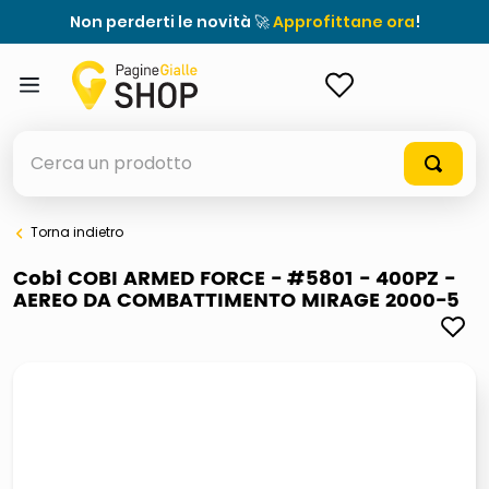
Non perderti le novità 🚀
Approfittane ora
!
ACCEDI
Cerca un prodotto
Torna indietro
elenchi telefonici
Cobi COBI ARMED FORCE - #5801 - 400PZ -
AEREO DA COMBATTIMENTO MIRAGE 2000-5
orologio parete
porta tv
meme
elenco
ombrelloni