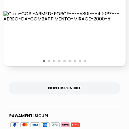
lucidatrice pavimenti
italia independent occhiali sole 0703 thin rotondo sun
pattumiera raccolta differenziata
crema funghi porcini tartufo
1
2
3
4
5
6
7
8
9
NON DISPONIBILE
PAGAMENTI SICURI