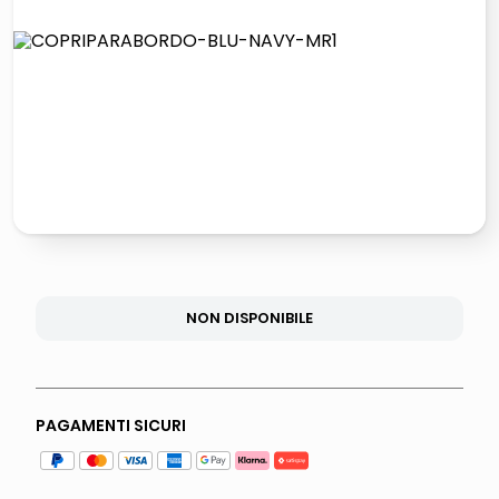
lucidatrice pavimenti
italia independent occhiali sole 0703 thin rotondo sun
pattumiera raccolta differenziata
crema funghi porcini tartufo
NON DISPONIBILE
PAGAMENTI SICURI