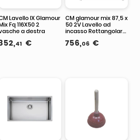
CM Lavello IX Glamour
CM glamour mix 87,5 x
Mix Fq 116X50 2
50 2V Lavello ad
vasche a destra
incasso Rettangolare
Acciaio inossidabile
852
,
€
756
,
€
41
06