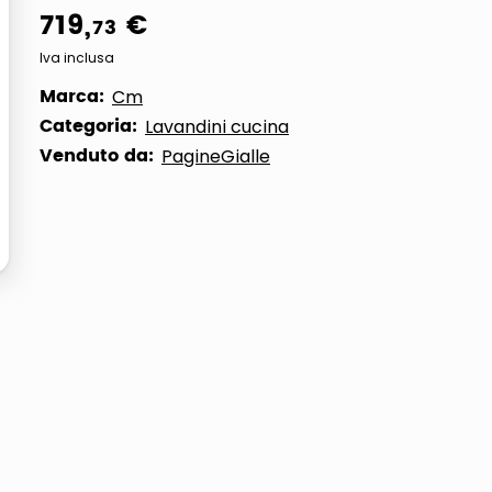
719
,
€
73
ta
Iva inclusa
Marca:
Cm
Categoria:
Lavandini cucina
Venduto da:
PagineGialle