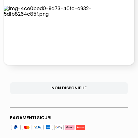
elenco
lucidatrice pavimenti
italia independent occhiali sole 0703 thin rotondo sun
pattumiera raccolta differenziata
NON DISPONIBILE
PAGAMENTI SICURI