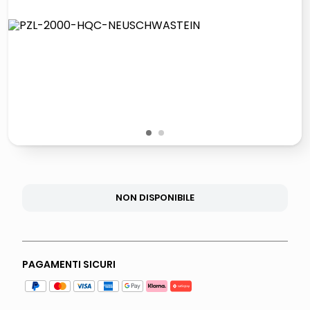
lucidatrice pavimenti
airpods
pattumiera raccolta differenziata
asciuga capelli spazzola
1
2
NON DISPONIBILE
PAGAMENTI SICURI