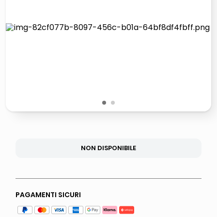
lucidatrice pavimenti
italia independent occhiali sole 0703 thin rotondo sun
pattumiera raccolta differenziata
crema funghi porcini tartufo
1
2
NON DISPONIBILE
PAGAMENTI SICURI