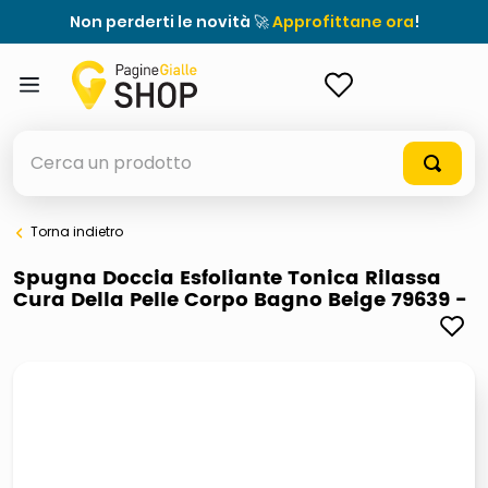
Non perderti le novità 🚀
Approfittane ora
!
ACCEDI
Cerca un prodotto
Torna indietro
elenchi telefonici
Spugna Doccia Esfoliante Tonica Rilassa
Cura Della Pelle Corpo Bagno Beige 79639 -
orologio parete
porta tv
meme
elenco
ombrelloni