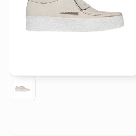
pattumiera raccolta differenzia
asciuga capelli spazzola