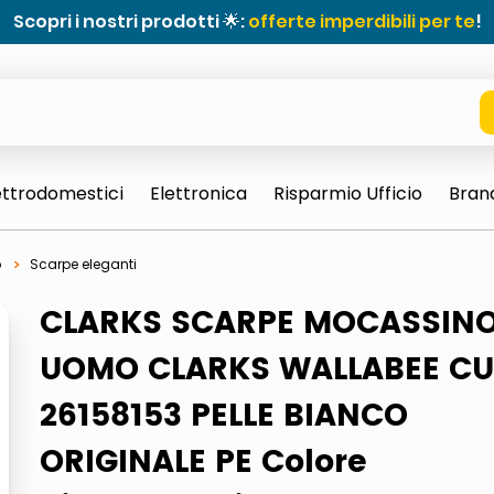
Scopri i nostri prodotti 🌟:
offerte imperdibili per te
!
ettrodomestici
Elettronica
Risparmio Ufficio
Bran
o
Scarpe eleganti
CLARKS SCARPE MOCASSIN
UOMO CLARKS WALLABEE C
26158153 PELLE BIANCO
e 0703 thin rotondo sun
ORIGINALE PE Colore