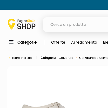
Cerca un prodotto
Categorie
Offerte
Arredamento
El
elenchi telefonici
orologio parete
Torna indietro
Categoria:
Calzature
Calzature da uom
meme
porta tv
elenco
ombrelloni
italia independent occhiali sol
lucidatrice pavimenti