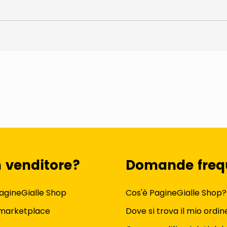
n venditore?
Domande freq
agineGialle Shop
Cos'è PagineGialle Shop?
 marketplace
Dove si trova il mio ordin