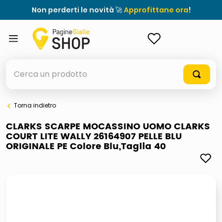
Non perderti le novità 🚀
Approfittane ora
!
ACCEDI
Cerca un prodotto
Torna indietro
elenchi telefonici
CLARKS SCARPE MOCASSINO UOMO CLARKS
COURT LITE WALLY 26164907 PELLE BLU
orologio parete
ORIGINALE PE Colore Blu,Taglia 40
meme
porta tv
elenco
ombrelloni