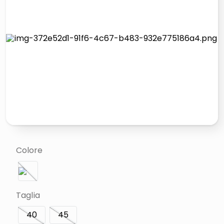
lucidatrice pavimenti
italia independent occhiali sole 0703 thin rotondo sun
pattumiera raccolta differenziata
elenco telefonico
Colore
Taglia
40
45