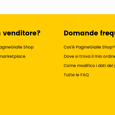
n venditore?
Domande freq
agineGialle Shop
Cos'è PagineGialle Shop?
 marketplace
Dove si trova il mio ordin
Come modifico i dati del 
Tutte le FAQ