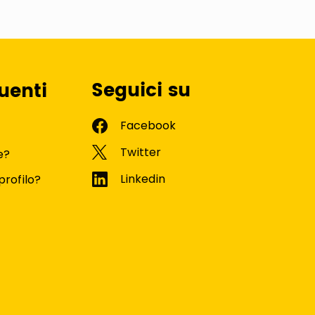
Seguici su
uenti
e?
profilo?