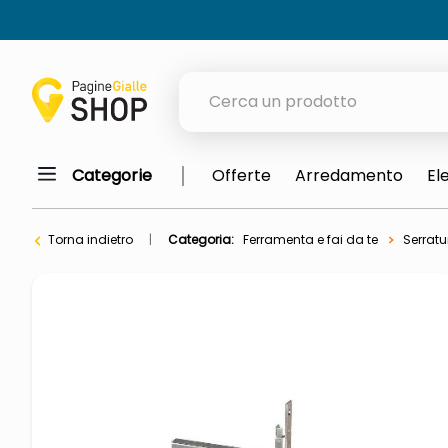
Cerca un prodotto
Categorie
Offerte
Arredamento
El
elenchi telefonici
meme
Torna indietro
Categoria:
Ferramenta e fai da te
Serratu
elenco
ombrelloni
lucidatrice pavimenti
astuccio oxford
italia independent occhiali sol
airpods