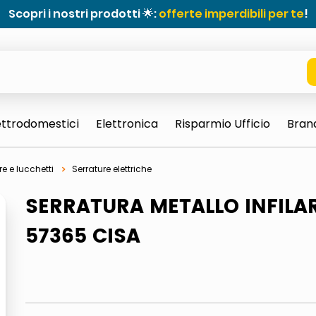
Scopri i nostri prodotti 🌟:
offerte imperdibili per te
!
ettrodomestici
Elettronica
Risparmio Ufficio
Bran
re e lucchetti
Serrature elettriche
SERRATURA METALLO INFILA
57365 CISA
e 0703 thin rotondo sun