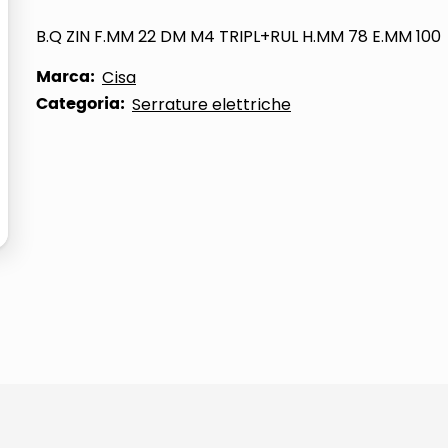
ta
B.Q ZIN F.MM 22 DM M4 TRIPL+RUL H.MM 78 E.MM 100
Marca:
Cisa
Categoria:
Serrature elettriche