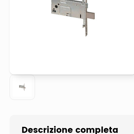
pattumiera raccolta differenzia
asciuga capelli spazzola
Descrizione completa