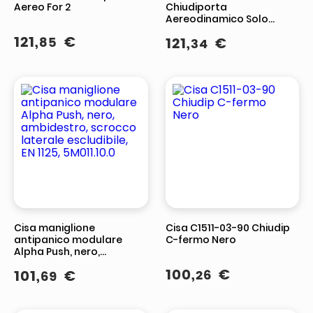
Aereo For 2
Chiudiporta
Aereodinamico Solo
Corpo Ts83 Bca Nera
121
,
€
85
121
,
€
34
Forza 36 Senza Fermo
Portata Kg Max 60120
Cisa maniglione
Cisa C1511-03-90 Chiudip
antipanico modulare
C-fermo Nero
Alpha Push, nero,
ambidestro, scrocco
100
,
€
101
,
€
26
69
laterale escludibile, EN
1125, 5M011.10.0