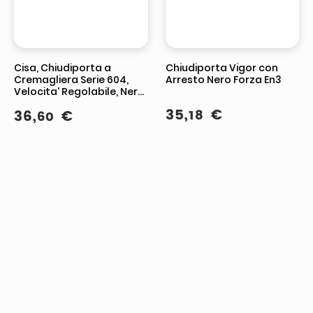
Cisa, Chiudiporta a
Chiudiporta Vigor con
Cremagliera Serie 604,
Arresto Nero Forza En3
Velocita' Regolabile, Nero,
Per Porte Max 85 kg
35
,
€
36
,
€
18
60
Fermaporte a Trapezio
Fermaporte a Trapezio
Plastica Autoadesivi 28
Plastica Autoadesivi 28