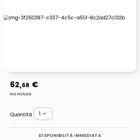
elenco
lucidatrice pavimenti
italia independent occhiali sole 0703 thin rotondo sun
pattumiera raccolta differenziata
62
,
€
68
Iva inclusa
1
Quantità
DISPONIBILITÀ IMMEDIATA