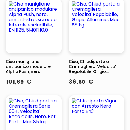
Cisa maniglione
Cisa, Chiudiporta a
antipanico modulare
Cremagliera, Velocita'
Alpha Push, nero,
Regolabile, Grigio
ambidestro, scrocco
Alluminio, Max 85 kg
101
,
€
36
,
€
69
60
laterale escludibile, EN
1125, 5M011.10.0