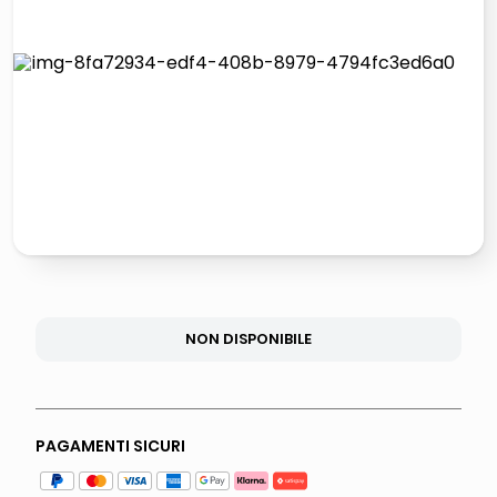
lucidatrice pavimenti
italia independent occhiali sole 0703 thin rotondo sun
pattumiera raccolta differenziata
elenco telefonico
NON DISPONIBILE
PAGAMENTI SICURI