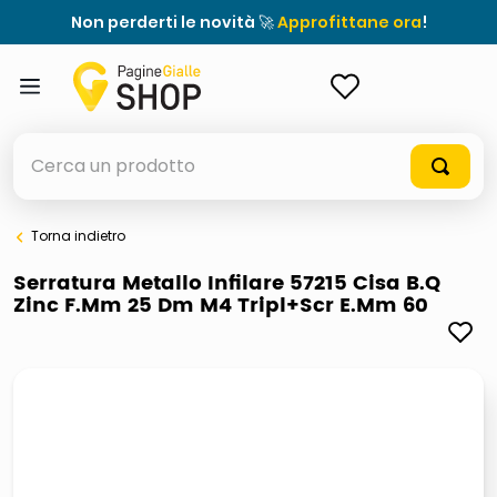
Non perderti le novità 🚀
Approfittane ora
!
ACCEDI
Cerca un prodotto
Torna indietro
elenchi telefonici
Serratura Metallo Infilare 57215 Cisa B.Q
Zinc F.Mm 25 Dm M4 Tripl+Scr E.Mm 60
orologio parete
porta tv
meme
elenco
ombrelloni