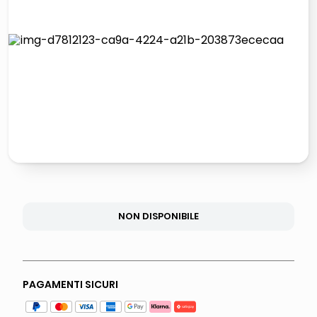
italia independent occhiali sole 0703 thin rotondo sun
pattumiera raccolta differenziata
airpods
asciuga capelli spazzola
NON DISPONIBILE
PAGAMENTI SICURI