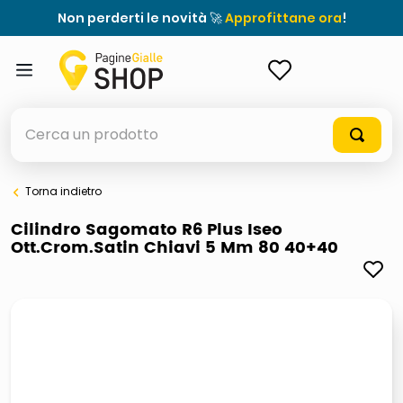
Non perderti le novità 🚀
Approfittane ora
!
ACCEDI
Cerca un prodotto
Torna indietro
elenchi telefonici
Cilindro Sagomato R6 Plus Iseo
Ott.Crom.Satin Chiavi 5 Mm 80 40+40
meme
elenco
ombrelloni
lucidatrice pavimenti
astuccio oxford