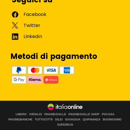
Seguici su
Metodi di pagamento
LIBERO
VIRGILIO
PAGINEGIALLE
PAGINEGIALLE SHOP
PGCASA
PAGINEBIANCHE
TUTTOCITTÀ
DILEI
SIVIAGGIA
QUIFINANZA
BUONISSIMO
SUPEREVA