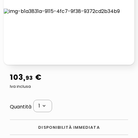
lucidatrice pavimenti
italia independent occhiali sole 0703 thin rotondo sun
pattumiera raccolta differenziata
elenco telefonico
103
,
€
93
Iva inclusa
1
Quantità
DISPONIBILITÀ IMMEDIATA