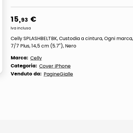
ta
15
,
€
93
Iva inclusa
Celly SPLASHBELTBK, Custodia a cintura, Ogni marca
7/7 Plus, 14,5 cm (5.7"), Nero
Marca:
Celly
Categoria:
Cover iPhone
Venduto da:
PagineGialle