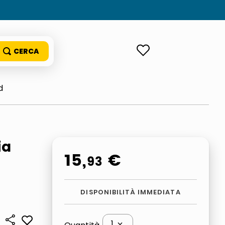
ACCEDI
d
ia
15
,
€
93
DISPONIBILITÀ IMMEDIATA
1