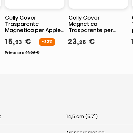
Celly Cover
Celly Cover
Trasparente
Magnetica
e
Magnetica per Apple
Trasparente per
iPhone 16 Pro
iPhone Air
15
,
€
23
,
€
93
26
-32%
Prima era
23.26
€
:
14,5 cm (5.7")
Monocromatico