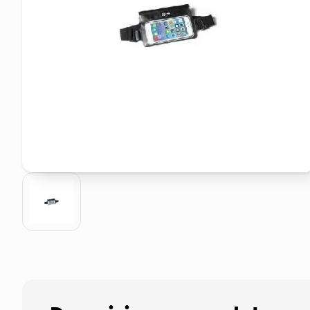
pattumiera raccolta differenzia
elenco telefonico