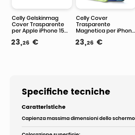
Celly Gelskinmag
Celly Cover
Cover Trasparente
Trasparente
per Apple iPhone 15
Magnetica per iPhon
Magsafe
17 Pro
23
,
€
23
,
€
26
26
Specifiche tecniche
Caratteristiche
Capienza massima dimensioni dello schermo
Colorazione superficie
: