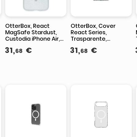
OtterBox, React
OtterBox, Cover
MagSafe Stardust,
React Series,
Custodia iPhone Air,
Trasparente,
Trasparente, Anti-
Compatibile
31
,
€
31
,
€
68
68
e
graffio
MagSafe, iPhone 17
Pro Max