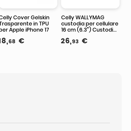
Celly Cover Gelskin
Celly WALLYMAG
Trasparente in TPU
custodia per cellulare
per Apple iPhone 17
16 cm (6.3") Custodia
a borsellino Nero
18
,
€
26
,
€
68
93