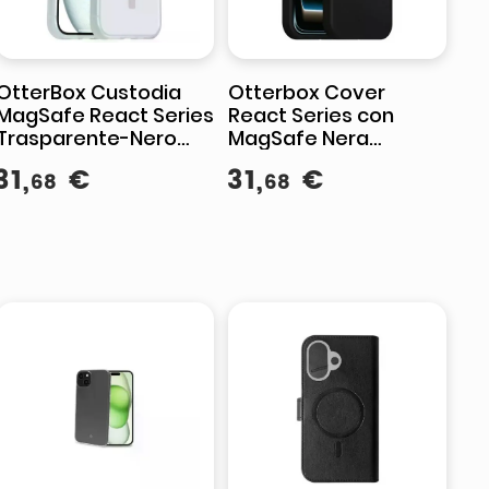
OtterBox Custodia
Otterbox Cover
MagSafe React Series
React Series con
Trasparente-Nero
MagSafe Nera
Antiurto iPhone 16-15-
Ultrasottile Antiurto
31
,
€
31
,
€
68
68
14-13
per iPhone 17