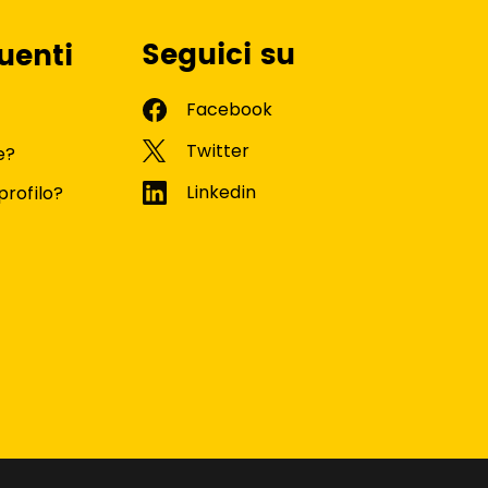
Seguici su
uenti
e?
profilo?