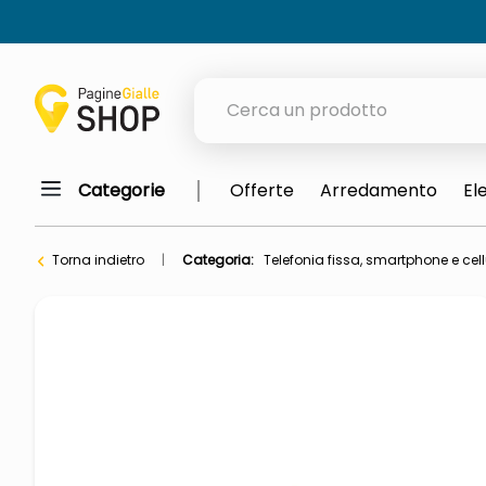
Cerca un prodotto
Categorie
Offerte
Arredamento
El
elenchi telefonici
orologio parete
Torna indietro
Categoria:
Telefonia fissa, smartphone e cell
meme
porta tv
elenco
ombrelloni
lucidatrice pavimenti
italia independent occhiali sol