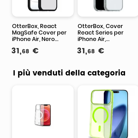
OtterBox, React
OtterBox, Cover
MagSafe Cover per
React Series per
iPhone Air, Nero
iPhone Air,
Trasparente, Antiurto
Trasparente,
31
,
€
31
,
€
68
68
Compatibile MagSaf
I più venduti della categoria