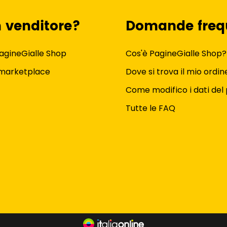
n venditore?
Domande freq
agineGialle Shop
Cos'è PagineGialle Shop?
 marketplace
Dove si trova il mio ordin
Come modifico i dati del 
Tutte le FAQ