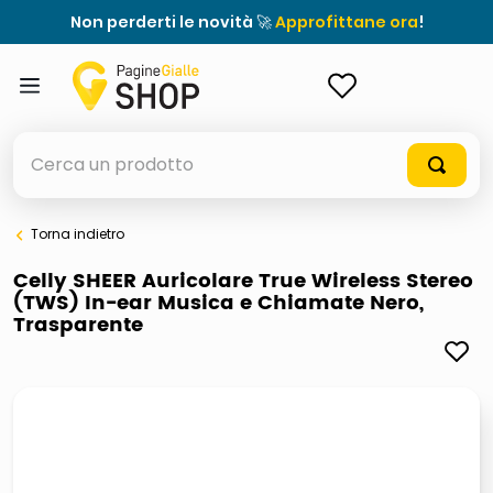
Non perderti le novità 🚀
Approfittane ora
!
ACCEDI
Cerca un prodotto
Torna indietro
elenchi telefonici
Celly SHEER Auricolare True Wireless Stereo
(TWS) In-ear Musica e Chiamate Nero,
orologio parete
Trasparente
porta tv
meme
elenco
ombrelloni