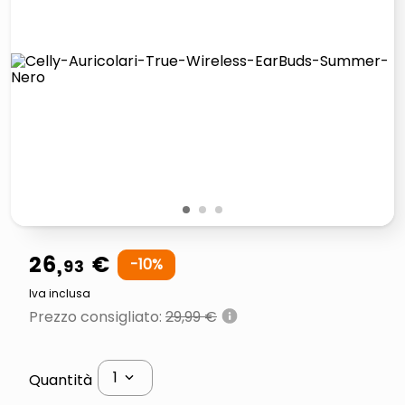
lucidatrice pavimenti
italia independent occhiali sole 0703 thin rotondo sun
pattumiera raccolta differenziata
crema funghi porcini tartufo
1
2
3
26
,
€
93
-
10
%
Iva inclusa
Prezzo consigliato
:
29,99 €
1
Quantità