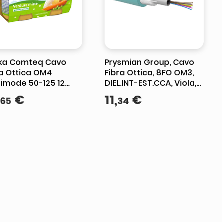
ka Comteq Cavo
Prysmian Group, Cavo
ra Ottica OM4
Fibra Ottica, 8FO OM3,
timode 50-125 12
DIEL.INT-EST.CCA, Viola,
e Esterno
Uso Interno-Esterno
€
11
,
€
65
34