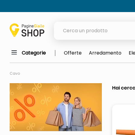
Cerca un prodotto
Categorie
Offerte
Arredamento
El
elenchi telefonici
meme
Cavo
elenco
Hai cerca
ombrelloni
italia independent occhiali sol
astuccio oxford
lucidatrice pavimenti
airpods