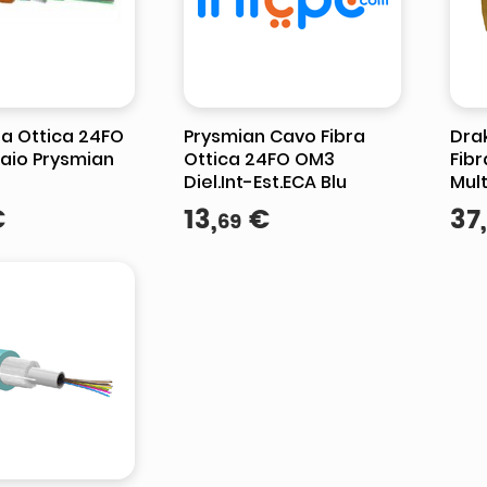
ta
ra Ottica 24FO
Prysmian Cavo Fibra
Dra
aio Prysmian
Ottica 24FO OM3
Fib
Diel.Int-Est.ECA Blu
Mul
Fibr
€
13
,
€
37
,
69