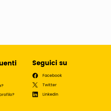
Seguici su
uenti
e?
profilo?