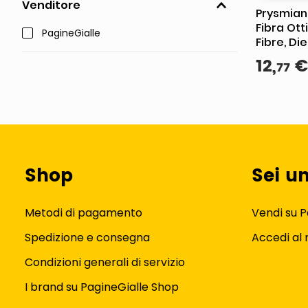
Venditore
Prysmian
Fibra Ott
PagineGialle
Fibre, Die
EST, LSHF
12
,
€
77
Shop
Sei u
Metodi di pagamento
Vendi su P
Spedizione e consegna
Accedi al
Condizioni generali di servizio
I brand su PagineGialle Shop