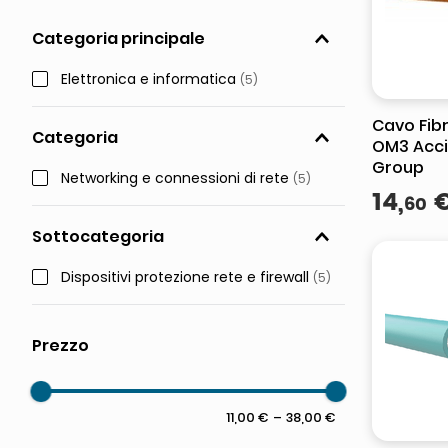
pattumiera raccolta differenzia
Categoria principale
asciuga capelli spazzola
Elettronica e informatica
(
5
)
Cavo Fib
Categoria
OM3 Acci
Group
Networking e connessioni di rete
(
5
)
14
,
60
Sottocategoria
Dispositivi protezione rete e firewall
(
5
)
11,00 €
–
38,00 €