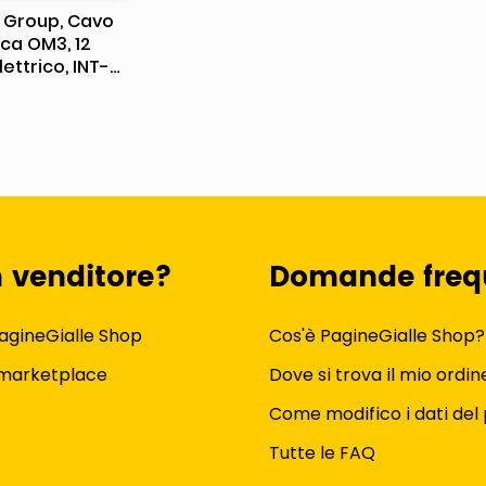
 Group, Cavo
ica OM3, 12
lettrico, INT-
, Aqua
n venditore?
Domande freq
agineGialle Shop
Cos'è PagineGialle Shop?
 marketplace
Dove si trova il mio ordin
Come modifico i dati del 
Tutte le FAQ