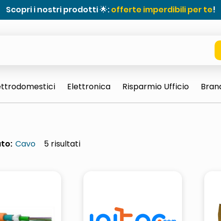
Scopri i nostri prodotti 🌟:
offerte imperdibili per te
!
ettrodomestici
Elettronica
Risparmio Ufficio
Bran
to:
Cavo
5
e 0703 thin rotondo sun