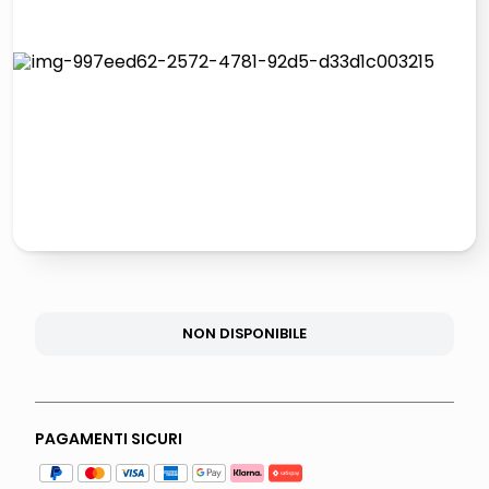
lucidatrice pavimenti
italia independent occhiali sole 0703 thin rotondo sun
pattumiera raccolta differenziata
crema funghi porcini tartufo
NON DISPONIBILE
PAGAMENTI SICURI