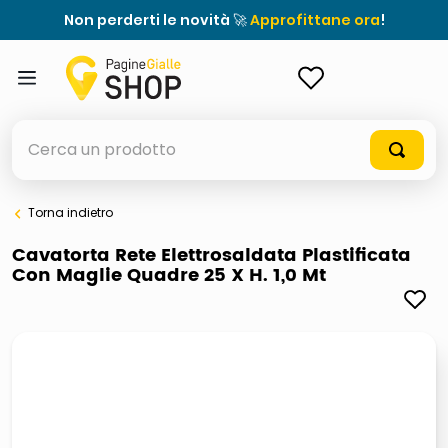
Non perderti le novità 🚀
Approfittane ora
!
ACCEDI
Cerca un prodotto
Torna indietro
elenchi telefonici
Cavatorta Rete Elettrosaldata Plastificata
Con Maglie Quadre 25 X H. 1,0 Mt
orologio parete
porta tv
meme
elenco
ombrelloni